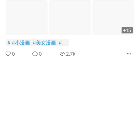
+15
#
小漫画
#
美女漫画
#
虎牙
+BOYCLUB连接创作者与粉丝的会员制平台
·社のVIP赞助 主用于小王子出版社国创漫画发
0
0
2.7k
小动物呼吁保护联盟Panda.FM官网使用
感谢支持
严格审核内容 目前关闭普通用户发帖功能