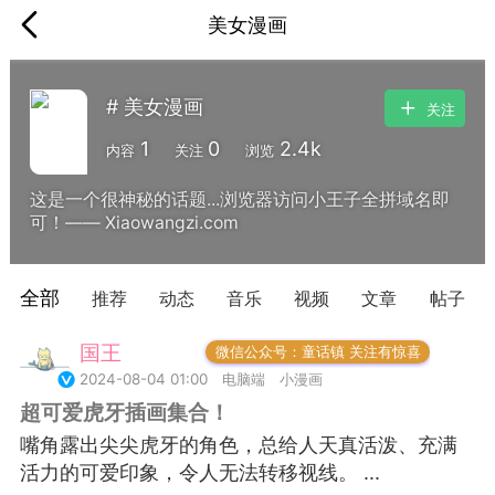
美女漫画
# 美女漫画
关注
1
0
2.4k
内容
关注
浏览
这是一个很神秘的话题...浏览器访问小王子全拼域名即
可！—— Xiaowangzi.com
全部
推荐
动态
音乐
视频
文章
帖子
国王
常驻岛民
微信公众号：童话镇 关注有惊喜
2024-08-04 01:00
电脑端
小漫画
超可爱虎牙插画集合！
嘴角露出尖尖虎牙的角色，总给人天真活泼、充满
活力的可爱印象，令人无法转移视线。 ...