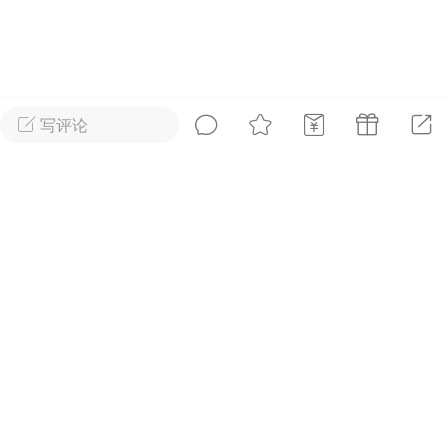
好艺术！
国王
0
写评论
到了 会员赞助
首页
短片
树洞|交友
我
抓紧赞助我们吧~
内容可见！！
王子部落
广告
安徒生故事 成年人一样沉
迷
国王
0