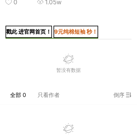
0
1.05w
戳此 进官网首页！
9元纯棉短袖 秒！
+BOYCLUB连接创作者与粉丝的会员制平台
·社のVIP赞助 主用于小王子出版社国创漫画发
小动物呼吁保护联盟Panda.FM官网使用
感谢支持
暂没有数据
严格审核内容 目前关闭普通用户发帖功能
全部 0
只看作者
倒序